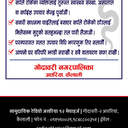
सामुदायिक रेडियो अत्तरिया ९२ मेघाहर्ज |
गोदावरी-२ अत्तरिया,
कैलाली | फोन नं. : ०९१५९००२९,९८४८८००३५१ | ईमेल :
radioattariya@gmail.com