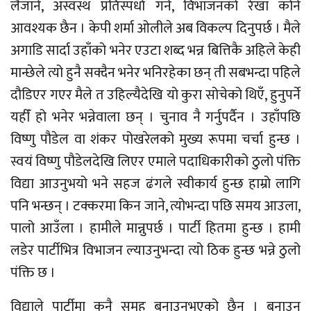
लैजाने, अस्वस्थ प्रतिस्पर्धा गर्ने, विभाजनको रेखा कोर्न
आवश्यक छैन । केपी शर्मा ओलीले अब विकल्प दिनुपर्छ । मैले
अगाडि सार्दा उहाँको भनेर एउटा शब्द भन्न बित्तिकै अहिले केही
मान्छेले त्यो हुनै सक्दैन भनेर भनिरहेका छन् ती सबभन्दा पहिले
दौडिएर गएर मैले त उहिल्यैदेखि यो कुरा सोचेको थिएँ, हुनुपर्ने
यहीँ हो भनेर भन्नेवाला छन् । चुनाव नै गर्नुपर्दैन । उहाँपछि
विष्णु पौडेल वा शंकर पोखरेलको मुख्य रूपमा चर्चा हुन्छ ।
स्वयं विष्णु पौडेलदेखि लिएर एमाले पदाधिकारीको ठुलो पंक्ति
विद्या आउनुभयो भने सहज ढंगले स्वीकार्य हुन्छ हाम्रो लागि
पनि भन्छन् । टक्करमा किन जाने, त्योभन्दा पछि समय आउला,
पालो आउँला । हामीले मान्नुपर्छ । पार्टी हितमा हुन्छ । हामी
लडेर पार्टीभित्र विभाजन ल्याउनुभन्दा त्यो ठिक हुन्छ भन्ने ठुलो
पंक्ति छ ।
विद्याले पार्टीमा कुनै समूह बनाउनुभएको छैन । बनाउनु