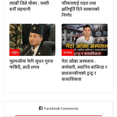
लाखौँ जित्ने मौका : यसरी
परिवारलाई राहत तथा
बनौँ सहभागी
क्षतिपूर्ति दिने सरकारकाे
निर्णय
राष्ट्रिय
फ्ल्यास
गृहमन्त्रीमा फेरि सुधन गुरुङ
गेटा आँखा अस्पताल :
फर्किदै, आजै शपथ
कर्मचारी, स्थानिय बासिन्दा र
प्रशासनबीचको द्वन्द्व र
वास्तविकता
Facebook Comments