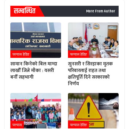
सम्बन्धित
More From Author
फ्ल्यास हेडिङ
फ्ल्यास हेडिङ
सामान किनेको बिल माग्दा
सुनसरी र सिरहाका मृतक
लाखौँ जित्ने मौका : यसरी
परिवारलाई राहत तथा
बनौँ सहभागी
क्षतिपूर्ति दिने सरकारकाे
निर्णय
फ्ल्यास
फ्ल्यास हेडिङ