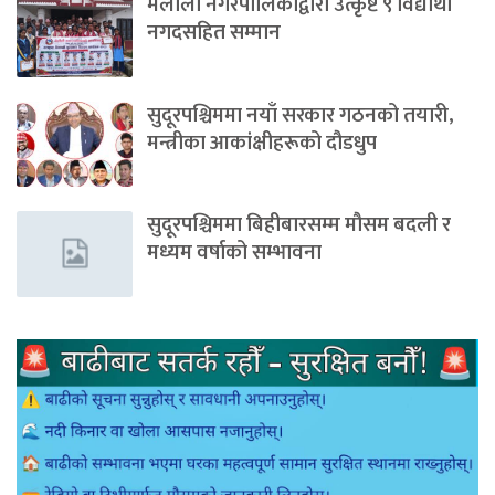
मेलौली नगरपालिकाद्वारा उत्कृष्ट ९ विद्यार्थी
नगदसहित सम्मान
सुदूरपश्चिममा नयाँ सरकार गठनको तयारी,
मन्त्रीका आकांक्षीहरूको दौडधुप
सुदूरपश्चिममा बिहीबारसम्म मौसम बदली र
मध्यम वर्षाको सम्भावना