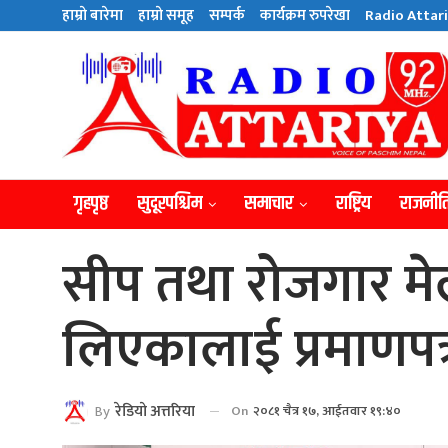
हाम्राे बारेमा
हाम्राे समूह
सम्पर्क
कार्यक्रम रुपरेखा
Radio Attari
गृहपृष्ठ
सुदूरपश्चिम
समाचार
राष्ट्रिय
राजनीत
सीप तथा रोजगार म
लिएकालाई प्रमाणपत
By
रेडियाे अत्तरिया
On
२०८१ चैत्र १७, आईतवार १९:४०