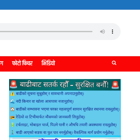
लग
फोटो फिचर
भिडियो