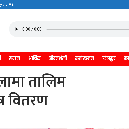
ya LIVE
ि
समाज
आर्थिक
जीवनशैली
मनाेरञ्जन
खेलकुद
ब्
ेलामा तालिम
्र वितरण