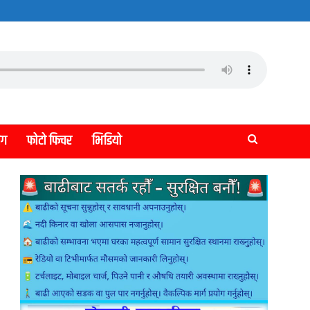
लग
फोटो फिचर
भिडियो