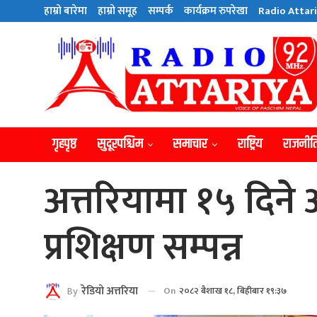
हाम्राे बारेमा
हाम्राे समूह
सम्पर्क
कार्यक्रम रुपरेखा
Radio Attari
गृहपृष्ठ
सुदूरपश्चिम
समाचार
राष्ट्रिय
राजनीत
अत्तरियामा १५ दिने
प्रशिक्षण सम्पन्न
By
रेडियाे अत्तरिया
On
२०८२ बैशाख १८, बिहीबार १९:३७