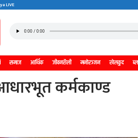
ya LIVE
ि
समाज
आर्थिक
जीवनशैली
मनाेरञ्जन
खेलकुद
ब्
 आधारभूत कर्मकाण्ड