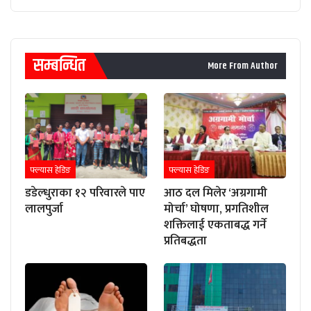
सम्बन्धित
More From Author
फ्ल्यास हेडिङ
फ्ल्यास हेडिङ
डडेल्धुराका १२ परिवारले पाए
आठ दल मिलेर ‘अग्रगामी
लालपुर्जा
मोर्चा’ घोषणा, प्रगतिशील
शक्तिलाई एकताबद्ध गर्ने
प्रतिबद्धता