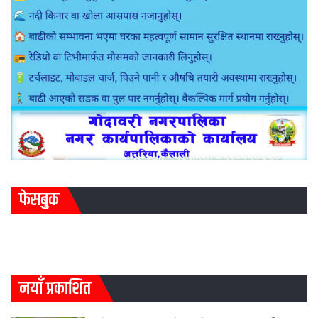
फेसबुक
नयाँ प्रकाशित