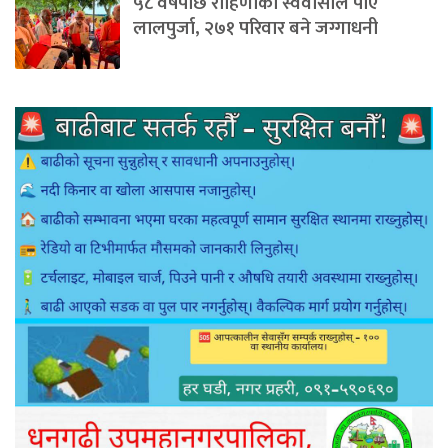
५८ वर्षपछि रोहिणीका स्ववासीले पाए
लालपुर्जा, २७१ परिवार बने जग्गाधनी