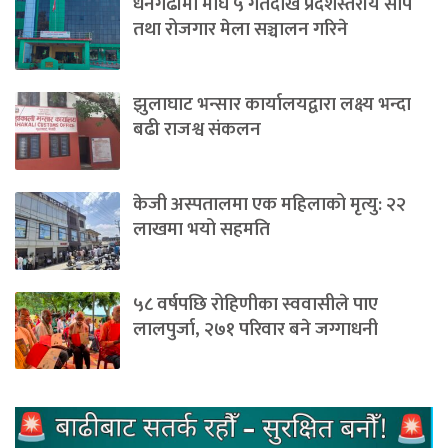
धनगढीमा माघ ५ गतेदेखि प्रदेशस्तरीय सीप
तथा रोजगार मेला सञ्चालन गरिने
झुलाघाट भन्सार कार्यालयद्वारा लक्ष्य भन्दा
बढी राजश्व संकलन
केजी अस्पतालमा एक महिलाको मृत्यु: २२
लाखमा भयो सहमति
५८ वर्षपछि रोहिणीका स्ववासीले पाए
लालपुर्जा, २७१ परिवार बने जग्गाधनी