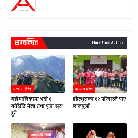
सम्बन्धित
More From Author
फ्ल्यास हेडिङ
फ्ल्यास हेडिङ
बडीमालिकामा भदौ १
डडेल्धुराका १२ परिवारले पाए
गतेदेखि मेला तथा पूजा सुरु
लालपुर्जा
हुने