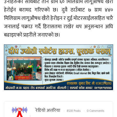
उनीहरुको साथबाट तीन ग्राम ६० मिलिग्राम लागूऔषध खैरो
हेरोईन बरामद गरिएको छ। दुवै ठाउँबाट ७ ग्राम ४४०
मिलिग्राम लागूऔषध खैरो हेरोइन र दुई मोटरसाईलसहित चारै
जनालाई पक्राउ गर्दै हिरासतमा राखेर थप अनुसन्धान अघि
बढाइएको प्रहरीले जनाएको छ।
रेडियाे अत्तरिया
8128 Posts
0 Comments