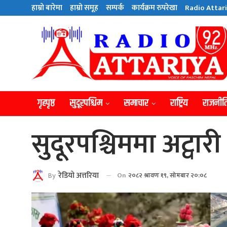
हाम्राे बारेमा
हाम्राे समूह
सम्पर्क
कार्यक्रम रुपरेखा
Radio Attari
गृहपृष्ठ
सुदूरपश्चिम
समाचार
राष्ट्रिय
राजनीत
सुदूरपश्चिममा अट्वार
By
रेडियाे अत्तरिया
On
२०८२ श्रावण १९, सोमबार २०:०८