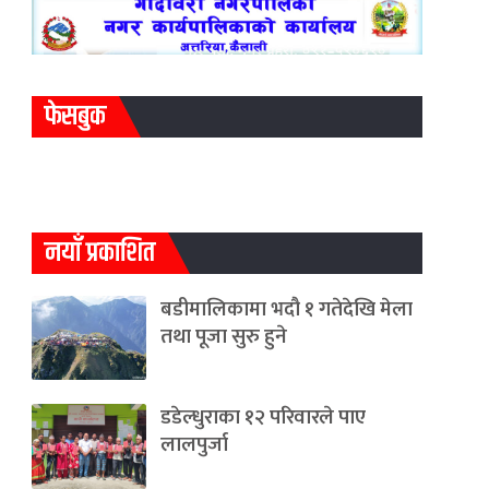
फेसबुक
नयाँ प्रकाशित
बडीमालिकामा भदौ १ गतेदेखि मेला
तथा पूजा सुरु हुने
डडेल्धुराका १२ परिवारले पाए
लालपुर्जा