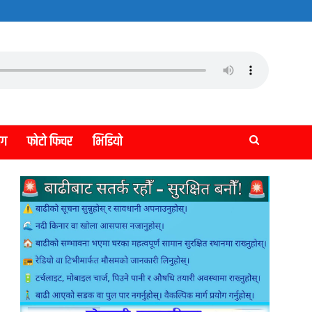
लग
फोटो फिचर
भिडियो