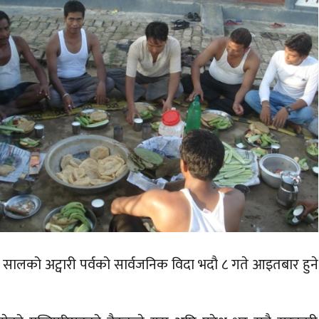
८२ सालको अट्वारी पर्वको सार्वजनिक विदा भदौ ८ गते आइतबार हुने