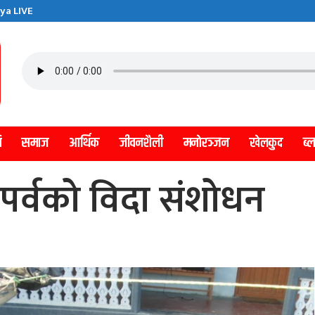
ya LIVE
ि
समाज
आर्थिक
जीवनशैली
मनाेरञ्जन
खेलकुद
ब्
ी पर्वको विदा संशोधन