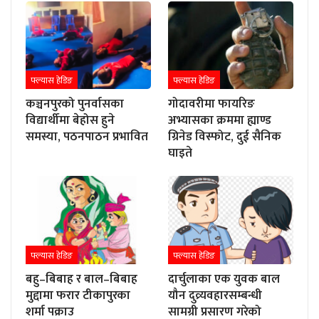
फ्ल्यास हेडिङ
फ्ल्यास हेडिङ
कञ्चनपुरको पुनर्वासका
गोदावरीमा फायरिङ
विद्यार्थीमा बेहोस हुने
अभ्यासका क्रममा ह्याण्ड
समस्या, पठनपाठन प्रभावित
ग्रिनेड विस्फोट, दुई सैनिक
घाइते
फ्ल्यास हेडिङ
फ्ल्यास हेडिङ
बहु–बिबाह र बाल–बिबाह
दार्चुलाका एक युवक बाल
मुद्दामा फरार टीकापुरका
यौन दुव्र्यवहारसम्बन्धी
शर्मा पक्राउ
सामग्री प्रसारण गरेको