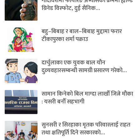
गोदावरीमा फायरिङ अभ्यासका क्रममा ह्याण्ड
ग्रिनेड विस्फोट, दुई सैनिक…
बहु–बिबाह र बाल–बिबाह मुद्दामा फरार
टीकापुरका शर्मा पक्राउ
दार्चुलाका एक युवक बाल यौन
दुव्र्यवहारसम्बन्धी सामग्री प्रसारण गरेको…
सामान किनेको बिल माग्दा लाखौँ जित्ने मौका
: यसरी बनौँ सहभागी
सुनसरी र सिरहाका मृतक परिवारलाई राहत
तथा क्षतिपूर्ति दिने सरकारकाे…