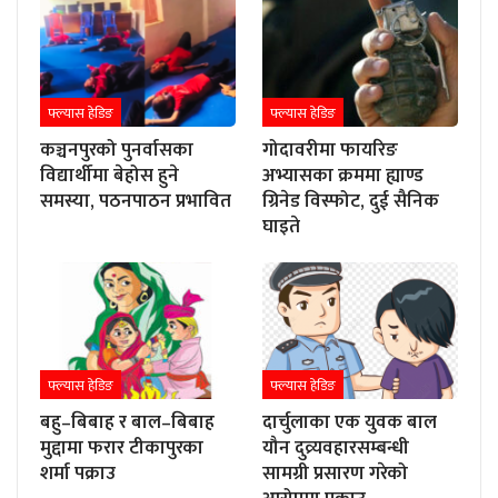
फ्ल्यास हेडिङ
फ्ल्यास हेडिङ
कञ्चनपुरको पुनर्वासका
गोदावरीमा फायरिङ
विद्यार्थीमा बेहोस हुने
अभ्यासका क्रममा ह्याण्ड
समस्या, पठनपाठन प्रभावित
ग्रिनेड विस्फोट, दुई सैनिक
घाइते
फ्ल्यास हेडिङ
फ्ल्यास हेडिङ
बहु–बिबाह र बाल–बिबाह
दार्चुलाका एक युवक बाल
मुद्दामा फरार टीकापुरका
यौन दुव्र्यवहारसम्बन्धी
शर्मा पक्राउ
सामग्री प्रसारण गरेको