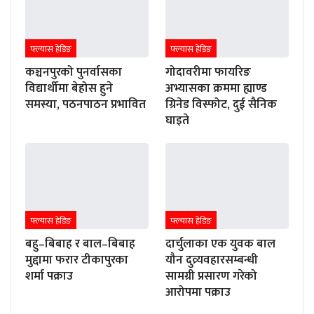
फ्ल्यास हेडिङ
फ्ल्यास हेडिङ
कञ्चनपुरको पुनर्वासका
गोदावरीमा फायरिङ
विद्यार्थीमा बेहोस हुने
अभ्यासका क्रममा ह्याण्ड
समस्या, पठनपाठन प्रभावित
ग्रिनेड विस्फोट, दुई सैनिक
घाइते
फ्ल्यास हेडिङ
फ्ल्यास हेडिङ
बहु–बिबाह र बाल–बिबाह
दार्चुलाका एक युवक बाल
मुद्दामा फरार टीकापुरका
यौन दुव्र्यवहारसम्बन्धी
शर्मा पक्राउ
सामग्री प्रसारण गरेको
आरोपमा पक्राउ