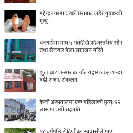
महेन्द्रनगरमा घरको छतबाट लडेर युवकको
मृत्यु
धनगढीमा माघ ५ गतेदेखि प्रदेशस्तरीय सीप
तथा रोजगार मेला सञ्चालन गरिने
झुलाघाट भन्सार कार्यालयद्वारा लक्ष्य भन्दा
बढी राजश्व संकलन
केजी अस्पतालमा एक महिलाको मृत्यु: २२
लाखमा भयो सहमति
५८ वर्षपछि रोहिणीका स्ववासीले पाए