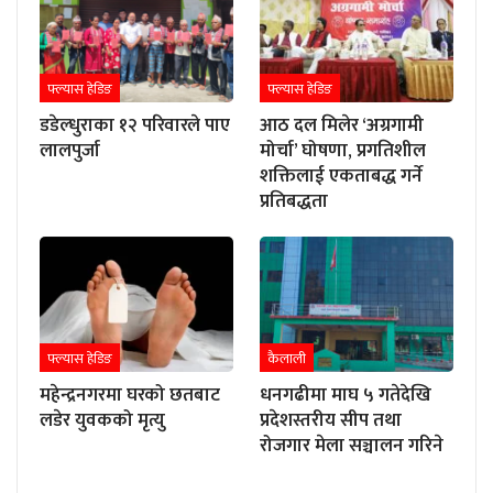
फ्ल्यास हेडिङ
फ्ल्यास हेडिङ
डडेल्धुराका १२ परिवारले पाए
आठ दल मिलेर ‘अग्रगामी
लालपुर्जा
मोर्चा’ घोषणा, प्रगतिशील
शक्तिलाई एकताबद्ध गर्ने
प्रतिबद्धता
फ्ल्यास हेडिङ
कैलाली
महेन्द्रनगरमा घरको छतबाट
धनगढीमा माघ ५ गतेदेखि
लडेर युवकको मृत्यु
प्रदेशस्तरीय सीप तथा
रोजगार मेला सञ्चालन गरिने