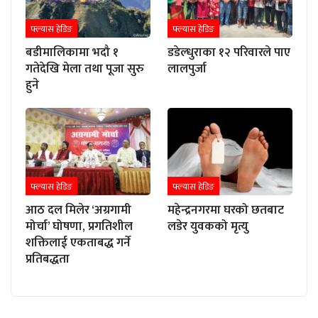
फ्ल्यास हेडिङ
फ्ल्यास हेडिङ
बडीमालिकामा भदौ १
डडेल्धुराका १२ परिवारले पाए
गतेदेखि मेला तथा पूजा सुरु
लालपुर्जा
हुने
फ्ल्यास हेडिङ
फ्ल्यास हेडिङ
आठ दल मिलेर ‘अग्रगामी
महेन्द्रनगरमा घरको छतबाट
मोर्चा’ घोषणा, प्रगतिशील
लडेर युवकको मृत्यु
शक्तिलाई एकताबद्ध गर्ने
प्रतिबद्धता