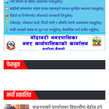
फेसबुक
नयाँ प्रकाशित
कञ्चनपुरको पुनर्वासका विद्यार्थीमा बेहोस हुने