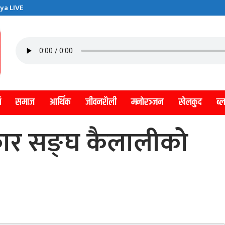
ya LIVE
ि
समाज
आर्थिक
जीवनशैली
मनाेरञ्जन
खेलकुद
ब्
कार सङ्घ कैलालीको