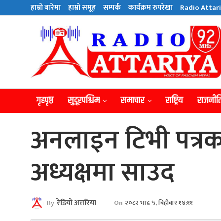
हाम्राे बारेमा
हाम्राे समूह
सम्पर्क
कार्यक्रम रुपरेखा
Radio Attari
गृहपृष्ठ
सुदूरपश्चिम
समाचार
राष्ट्रिय
राजनीत
अनलाइन टिभी पत्र
अध्यक्षमा साउद
By
रेडियाे अत्तरिया
On
२०८२ भाद्र ५, बिहीबार १४:११