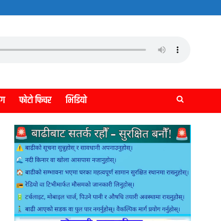
लग
फोटो फिचर
भिडियो