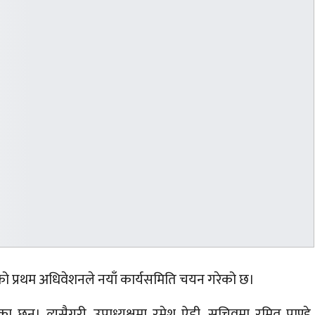
ो प्रथम अधिवेशनले नयाँ कार्यसमिति चयन गरेको छ।
न्। त्यसैगरी, उपाध्यक्षमा रमेश ऐडी, सचिवमा रमित पाण्डे,