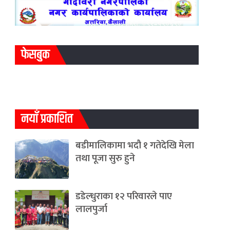
फेसबुक
नयाँ प्रकाशित
बडीमालिकामा भदौ १ गतेदेखि मेला
तथा पूजा सुरु हुने
डडेल्धुराका १२ परिवारले पाए
लालपुर्जा