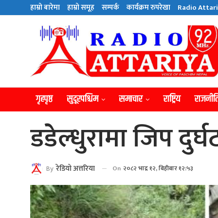
हाम्राे बारेमा
हाम्राे समूह
सम्पर्क
कार्यक्रम रुपरेखा
Radio Attari
गृहपृष्ठ
सुदूरपश्चिम
समाचार
राष्ट्रिय
राजनीत
डडेल्धुरामा जिप दुर्घ
By
रेडियाे अत्तरिया
On
२०८२ भाद्र १२, बिहीबार १२:५३