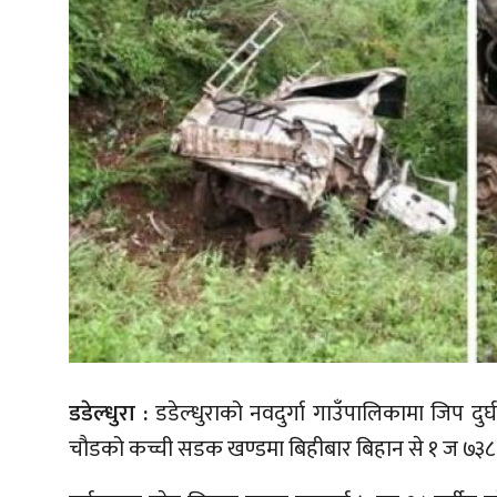
डडेल्धुरा :
डडेल्धुराको नवदुर्गा गाउँपालिकामा जिप दुर
चौडको कच्ची सडक खण्डमा बिहीबार बिहान से १ ज ७३८ नम्