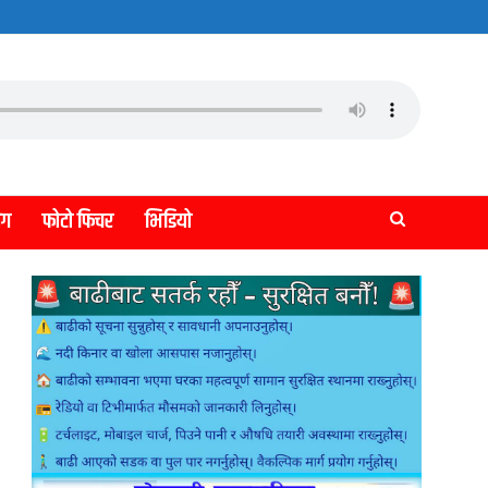
लग
फोटो फिचर
भिडियो