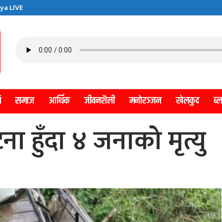
ya LIVE
ि
समाज
आर्थिक
जीवनशैली
मनाेरञ्जन
खेलकुद
ब्
टना हुँदा ४ जनाको मृत्यु