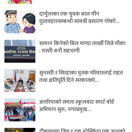
दार्चुलाका एक युवक बाल यौन
दुव्र्यवहारसम्बन्धी सामग्री प्रसारण गरेको…
सामान किनेको बिल माग्दा लाखौँ जित्ने मौका
: यसरी बनौँ सहभागी
सुनसरी र सिरहाका मृतक परिवारलाई राहत
तथा क्षतिपूर्ति दिने सरकारकाे…
अत्तरियाको समता स्कुलबाट स्मार्ट बोर्ड
अभियान सुरु, नगरप्रमुख…
टीकापुरमा जिप र ट्रक ठोक्किँदा एक जनाको