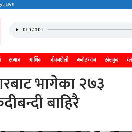
ya LIVE
ि
समाज
आर्थिक
जीवनशैली
मनाेरञ्जन
खेलकुद
ब्
गारबाट भागेका २७३
दीबन्दी बाहिरै