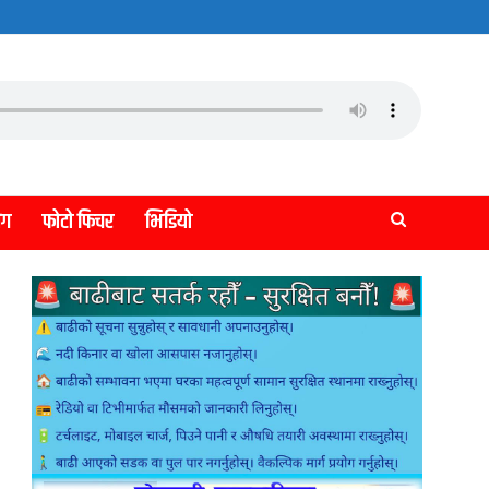
लग
फोटो फिचर
भिडियो