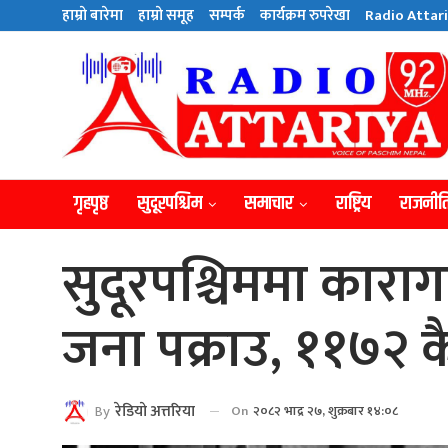
हाम्राे बारेमा
हाम्राे समूह
सम्पर्क
कार्यक्रम रुपरेखा
Radio Attari
गृहपृष्ठ
सुदूरपश्चिम
समाचार
राष्ट्रिय
राजनीत
सुदूरपश्चिममा कारा
जना पक्राउ, ११७२ कै
By
रेडियाे अत्तरिया
On
२०८२ भाद्र २७, शुक्रबार १४:०८