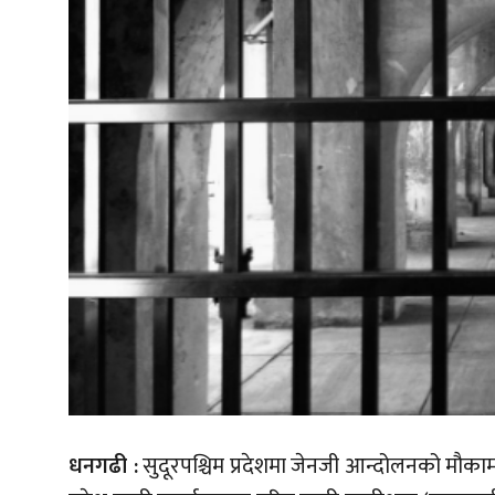
धनगढी :
सुदूरपश्चिम प्रदेशमा जेनजी आन्दोलनको मौकाम