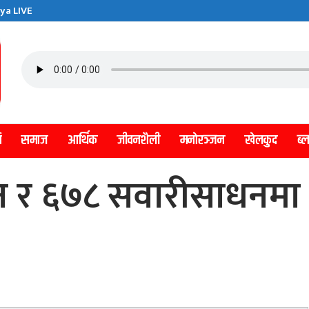
ya LIVE
ि
समाज
आर्थिक
जीवनशैली
मनाेरञ्जन
खेलकुद
ब्
न र ६७८ सवारीसाधनमा