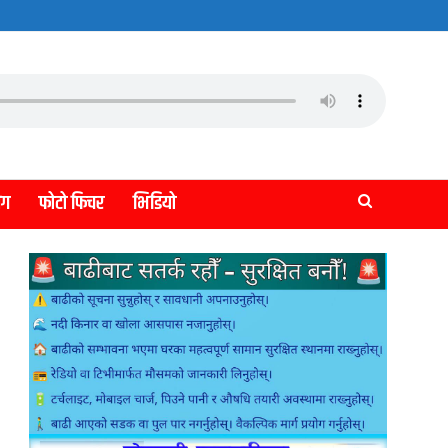
लग
फोटो फिचर
भिडियो