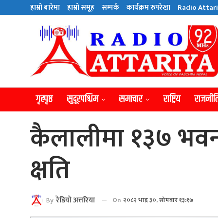
हाम्राे बारेमा
हाम्राे समूह
सम्पर्क
कार्यक्रम रुपरेखा
Radio Attari
गृहपृष्ठ
सुदूरपश्चिम
समाचार
राष्ट्रिय
राजनीत
कैलालीमा १३७ भव
क्षति
By
रेडियाे अत्तरिया
On
२०८२ भाद्र ३०, सोमबार १३:१७