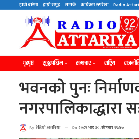
हाम्राे बारेमा
हाम्राे समूह
सम्पर्क
कार्यक्रम रुपरेखा
Radio Attari
गृहपृष्ठ
सुदूरपश्चिम
समाचार
राष्ट्रिय
राजनीत
भवनको पुनः निर्मा
नगरपालिकाद्धारा 
By
रेडियाे अत्तरिया
On
२०८२ भाद्र ३०, सोमबार १९:४७