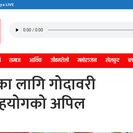
ya LIVE
ि
समाज
आर्थिक
जीवनशैली
मनाेरञ्जन
खेलकुद
ब्
णका लागि गोदावरी
सहयोगको अपिल