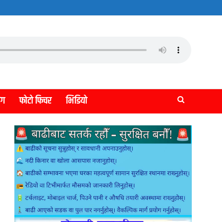
लग
फोटो फिचर
भिडियो