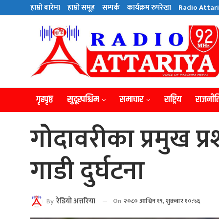
हाम्राे बारेमा
हाम्राे समूह
सम्पर्क
कार्यक्रम रुपरेखा
Radio Attari
गृहपृष्ठ
सुदूरपश्चिम
समाचार
राष्ट्रिय
राजनीत
गोदावरीका प्रमुख प
गाडी दुर्घटना
By
रेडियाे अत्तरिया
On
२०८० आश्विन १९, शुक्रबार १०:५६