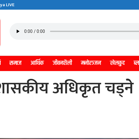
ya LIVE
ि
समाज
आर्थिक
जीवनशैली
मनाेरञ्जन
खेलकुद
ब्
्रशासकीय अधिकृत चड्ने