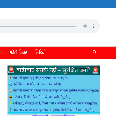
लग
फोटो फिचर
भिडियो