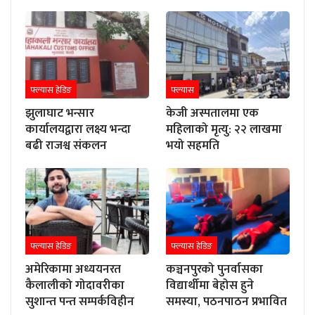
फ्ल्यास हेडिङ
फ्ल्यास
झुलाघाट भन्सार
केजी अस्पतालमा एक
कार्यालयद्वारा लक्ष्य भन्दा
महिलाको मृत्यु: २२ लाखमा
बढी राजश्व संकलन
भयो सहमति
फ्ल्यास हेडिङ
फ्ल्यास हेडिङ
अमेरिकामा अध्ययनरत
कञ्चनपुरको पुनर्वासका
कैलालीको गोदावरीका
विद्यार्थीमा बेहोस हुने
सुशान्त पन्त सम्पर्कविहीन
समस्या, पठनपाठन प्रभावित