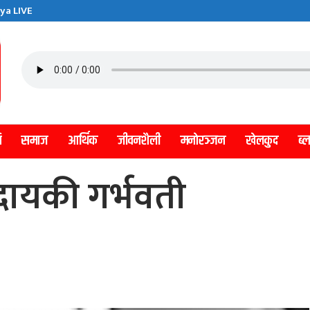
ya LIVE
ि
समाज
आर्थिक
जीवनशैली
मनाेरञ्जन
खेलकुद
ब्
दायकी गर्भवती