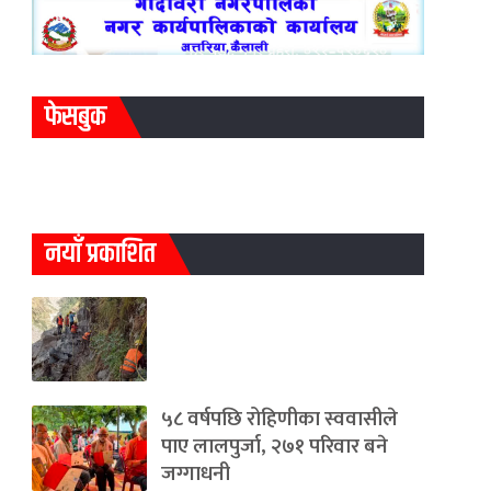
फेसबुक
नयाँ प्रकाशित
५८ वर्षपछि रोहिणीका स्ववासीले
पाए लालपुर्जा, २७१ परिवार बने
जग्गाधनी