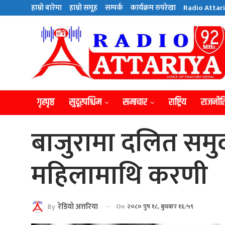
हाम्राे बारेमा
हाम्राे समूह
सम्पर्क
कार्यक्रम रुपरेखा
Radio Attari
गृहपृष्ठ
सुदूरपश्चिम
समाचार
राष्ट्रिय
राजनीत
बाजुरामा दलित समु
महिलामाथि करणी
By
रेडियाे अत्तरिया
On
२०८० पुष १८, बुधबार १६:५९