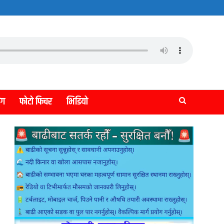
लग
फोटो फिचर
भिडियो