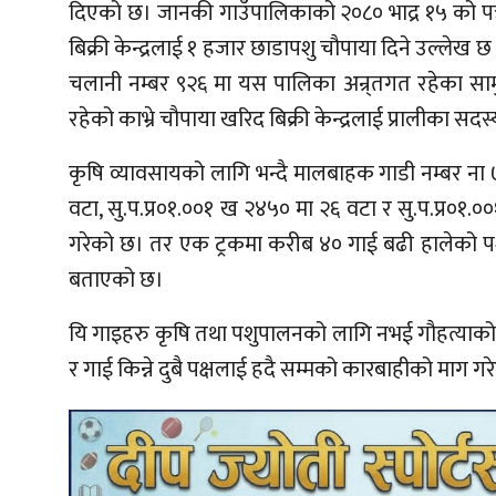
दिएको छ। जानकी गाउँपालिकाको २०८० भाद्र १५ को पत्
बिक्री केन्द्रलाई १ हजार छाडापशु चौपाया दिने उल्ले
चलानी नम्बर ९२६ मा यस पालिका अन्र्तगत रहेका सामु
रहेको काभ्रे चौपाया खरिद बिक्री केन्द्रलाई प्रालीका स
कृषि व्यावसायको लागि भन्दै मालबाहक गाडी नम्बर ना 
वटा, सु.प.प्र०१.००१ ख २४५० मा २६ वटा र सु.प.प्र०१
गरेको छ। तर एक ट्रकमा करीब ४० गाई बढी हालेको पशु
बताएको छ।
यि गाइहरु कृषि तथा पशुपालनको लागि नभई गौहत्याको ला
र गाई किन्ने दुबै पक्षलाई हदै सम्मको कारबाहीको माग ग