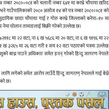
र नम्बर २०८०÷०८१ को चलानी नम्बर ६४१ मा काभ्रे चौपाया खरिद
ख छ भने गाउँपालिकाको २०८० असोज १४ को पत्र नम्बर २०८०।०८१ को
दायिक छाडा चौपाया गाई र गोरु काभ्रे जिल्लाको बनेपा–१० मा
दस्य नेमा घोलान तामाङलाई बिक्री गरेको उल्लेख छ।
७२११८ मा २२ वटा, ना ६ ख ५६८६ मा २० वटा, ना ६ ख ९१९६ मा २२
.००१ ख ३२६५ मा २६ वटा गरी १ सय १२ वटा पठाएको पत्रमा उल्लेख
को बाच्न पाउने अधिकार समेत हनन् गरेको हिन्दु जागरण नेपाले
गि लगेको समेत आरोप लाउँदै हिन्दु जागराण् नेपालले गाई बेच्ने
रेको छ।