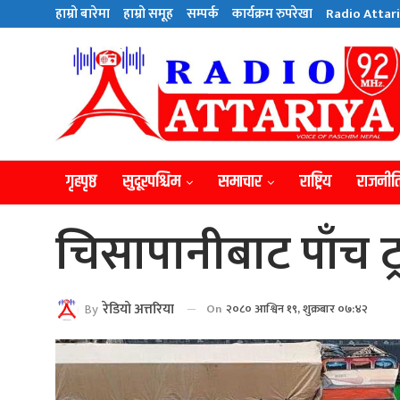
हाम्राे बारेमा
हाम्राे समूह
सम्पर्क
कार्यक्रम रुपरेखा
Radio Attari
गृहपृष्ठ
सुदूरपश्चिम
समाचार
राष्ट्रिय
राजनीत
चिसापानीबाट पाँच ट्
By
रेडियाे अत्तरिया
On
२०८० आश्विन १९, शुक्रबार ०७:४२