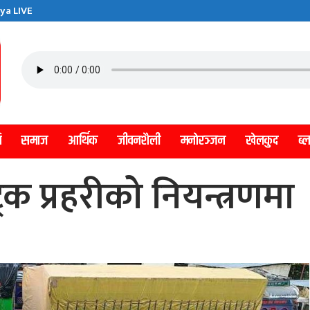
ya LIVE
ि
समाज
आर्थिक
जीवनशैली
मनाेरञ्जन
खेलकुद
ब्
रक प्रहरीको नियन्त्रणमा