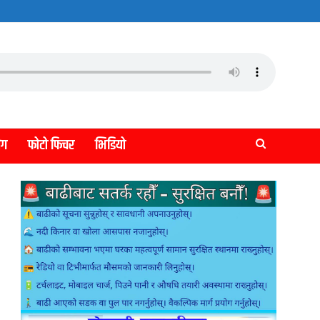
लग
फोटो फिचर
भिडियो